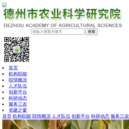
搜索
首页
机构职能
院情概况
人才队伍
创新平台
科研动态
服务三农
党建之窗
首页
机构职能
院情概况
人才队伍
创新平台
科研动态
服务三农