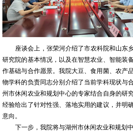
座谈会上，张荣河介绍了市农科院
和山东
研究院的基本情况，以及在智慧农业、智能装
作基础与合作愿景
。
我院大豆、食用菌、农产
物学科的负责同志
分别介绍了
当前学科现状
与
州市休闲农业和规划中心的专家结合自身的研
经验给出了针对性强、落地实用的建议，并明
意向。
下一步，我院将与
湖州市休闲农业和规划