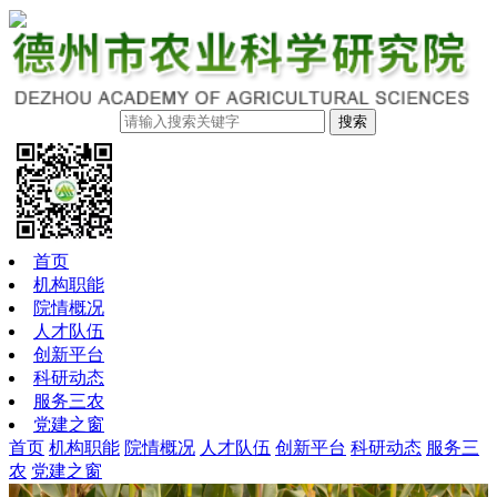
搜索
首页
机构职能
院情概况
人才队伍
创新平台
科研动态
服务三农
党建之窗
首页
机构职能
院情概况
人才队伍
创新平台
科研动态
服务三
农
党建之窗