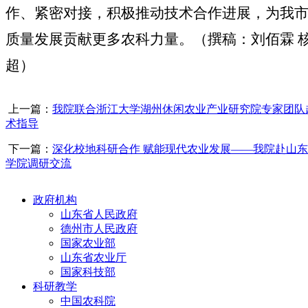
作、紧密对接，
积极
推动
技术合作进展
，
为
我
质量发展
贡献更多农科力量。（撰稿：刘佰霖 
超）
上一篇：
我院联合浙江大学湖州休闲农业产业研究院专家团队
术指导
下一篇：
深化校地科研合作 赋能现代农业发展——我院赴山
学院调研交流
政府机构
山东省人民政府
德州市人民政府
国家农业部
山东省农业厅
国家科技部
科研教学
中国农科院