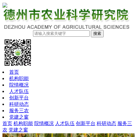
搜索
首页
机构职能
院情概况
人才队伍
创新平台
科研动态
服务三农
党建之窗
首页
机构职能
院情概况
人才队伍
创新平台
科研动态
服务三
农
党建之窗