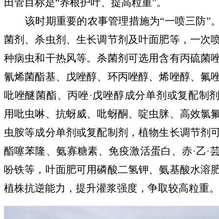
田管目标是
“养根护叶、提高粒重”。
该时期重要的农事管理措施为
“一喷三防”
菌剂、杀虫剂、生长调节剂及叶面肥等，一次
种病虫
和干热风等
。杀菌剂可选用含有丙硫菌
氰烯菌酯基、戊唑醇、环丙唑醇、烯唑醇、氟
吡唑醚菌酯、丙唑
·戊唑醇成分单剂或复配制
用吡虫啉、抗蚜威、吡蚜酮、啶虫脒、高效氯
虫胺等成分单剂或复配制剂，植物生长调节剂
酯噻苯隆、氨寡糖素、免疫激活蛋白、赤·乙·
吩铁等，叶面肥可用磷酸二氢钾、氨基酸水溶
植株抗逆能力，提升灌浆强度，争取较高粒重