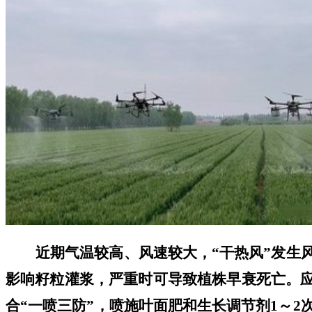
近期气温较高、风速较大，
“干热风”
发生
影响籽粒灌浆，严重时可导致植株早衰死亡。
合
“一喷三防”，喷施叶面肥和生长调节剂1～2