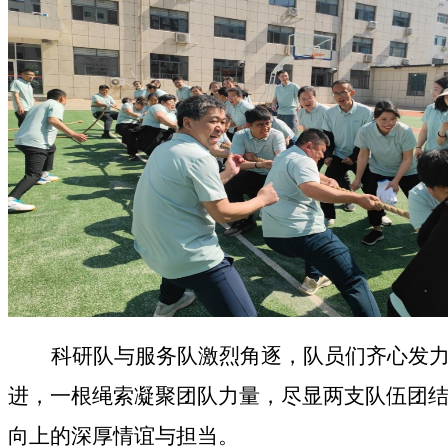
科
研队与服务队激烈角逐，队员们齐心发
进，一根绳索凝聚团队力量，尽显两支队伍团
向上的深厚情谊与担当。