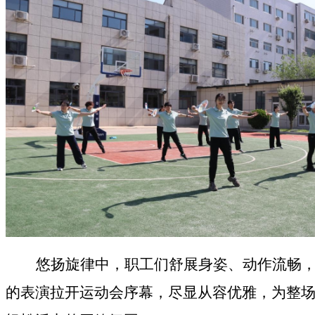
悠扬旋律中，职工们舒展身姿、动作流畅
的表演拉开运动会序幕，尽显从容优雅，为整