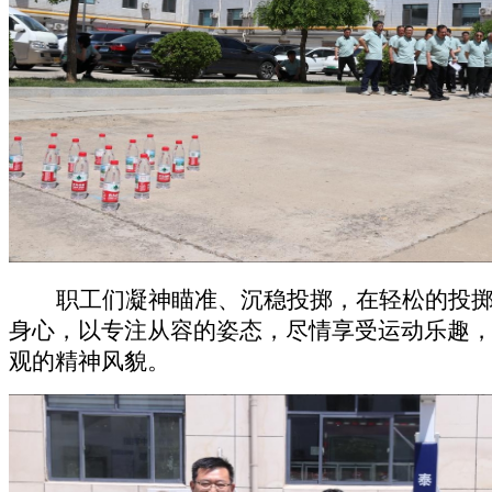
职工们凝神瞄准、沉稳投掷，在轻松的投
身心，以专注从容的姿态，尽情享受运动乐趣
观的精神风貌。