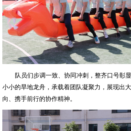
队员们步调一致、协同冲刺，整齐口号彰
小小的旱地龙舟，承载着团队凝聚力，展现出
向、携手前行的协作精神。