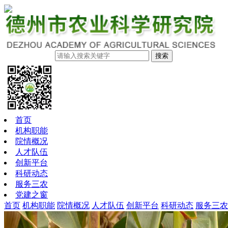
搜索
首页
机构职能
院情概况
人才队伍
创新平台
科研动态
服务三农
党建之窗
首页
机构职能
院情概况
人才队伍
创新平台
科研动态
服务三农