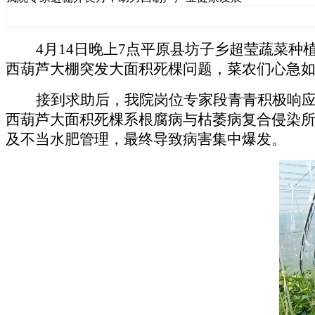
4月14日晚上7点平原县坊子乡超莹蔬菜
西葫芦大棚突发大面积死棵问题，菜农们心急
接到求助后，我院岗位专家段青青积极响
西葫芦大面积死棵系根腐病与枯萎病复合侵染
及不当水肥管理，最终导致病害集中爆发。