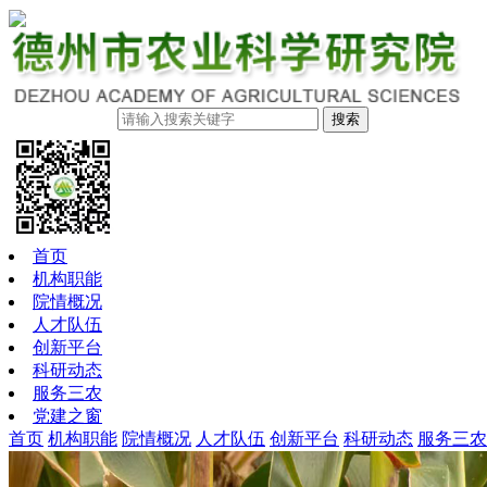
搜索
首页
机构职能
院情概况
人才队伍
创新平台
科研动态
服务三农
党建之窗
首页
机构职能
院情概况
人才队伍
创新平台
科研动态
服务三农