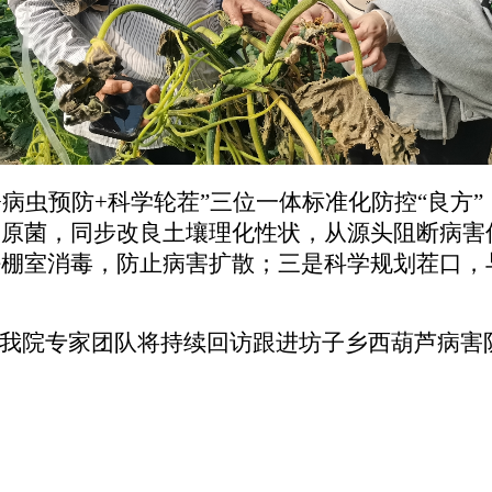
+病虫预防+科学轮茬”三位一体标准化防控“良
病原菌，同步改良土壤理化性状，从源头阻断病害
好棚室消毒，防止病害扩散；三是科学规划茬口，
续我院专家团队将持续回访跟进坊子乡西葫芦病
）