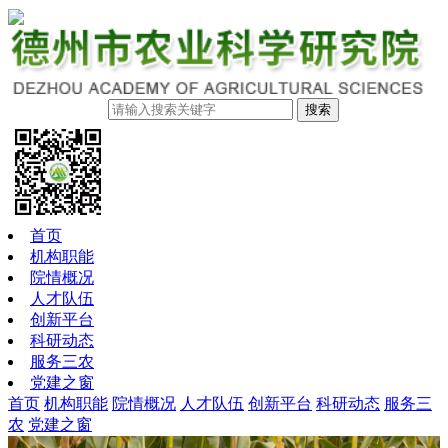
搜索
首页
机构职能
院情概况
人才队伍
创新平台
科研动态
服务三农
党建之窗
首页
机构职能
院情概况
人才队伍
创新平台
科研动态
服务三
农
党建之窗