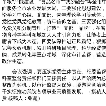
半粮”产能建设、“食品名市”“城乡融合”等全市
面服务全市农业发展大局。二要强化思想建设
论学习中心组、党支部、青年理论学习等载体
党性党风党纪教育，筑牢信仰之基。三要强化
化党员积分制管理，打造“一支部一品牌”，在
物育种等学科领域加大人才引育力度，让能者
庸者下成为常态。四要纵深推进正风肃纪，狠
完善长效机制，紧盯科研项目管理、科研经费
购、成果转化等重点领域，深化审计监督，营
政治生态。
会议强调，要压实党委主体责任、
纪委
监
科室监督责任
和部门直接责任，以从严治院为
整改为契机，以审计监督为保障，凝聚管党治
干实绩推动我院各项事业高质量发展。（撰稿
赏
核稿人：张超
）