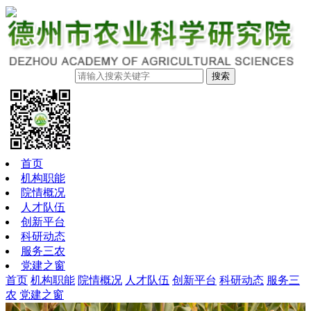
搜索
首页
机构职能
院情概况
人才队伍
创新平台
科研动态
服务三农
党建之窗
首页
机构职能
院情概况
人才队伍
创新平台
科研动态
服务三
农
党建之窗