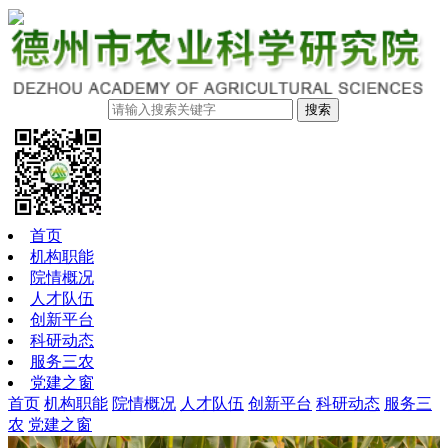
搜索
首页
机构职能
院情概况
人才队伍
创新平台
科研动态
服务三农
党建之窗
首页
机构职能
院情概况
人才队伍
创新平台
科研动态
服务三
农
党建之窗