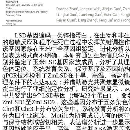
LSD基因编码一类锌指蛋白，在生物和非
的超敏反应和程序性死亡过程中发挥关键调控
该基因家族在玉米中全基因组鉴定、进化分析
迫表达模式尚不明确。本研究通过生物信息学
别并鉴定了玉米LSD基因家族成员，分析了其
色体定位、系统发育关系、保守基序及基因结构；
qPCR技术检测了ZmLSD在干旱、高温、高盐和
理条件下的表达动态；并借助激光共聚焦显微镜对
蛋白进行了亚细胞定位分析。研究结果显示，
中共鉴定出9个LSD基因（编码23个蛋白），命
ZmLSD1至ZmLSD9，这些基因分布于五条染
Chr1和Chr3上分布较为集中。系统发育分析将Z
分为四个亚家族。Motif1为所有成员共有的保
与保守结构域密切相关。表达谱分析进一步显示，
基因能够响应干旱、高温、高盐和ABA激素等