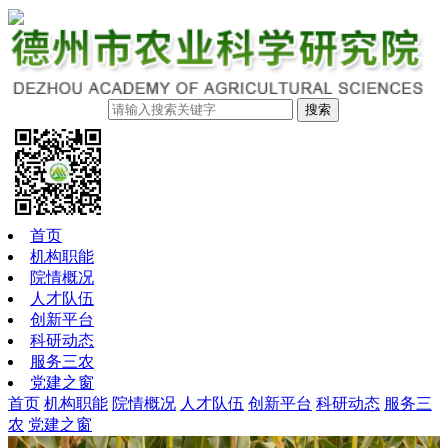
搜索
首页
机构职能
院情概况
人才队伍
创新平台
科研动态
服务三农
党建之窗
首页
机构职能
院情概况
人才队伍
创新平台
科研动态
服务三
农
党建之窗