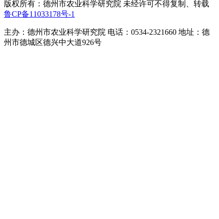
版权所有：德州市农业科学研究院 未经许可不得复制、转载
鲁CP备11033178号-1
主办：德州市农业科学研究院 电话：0534-2321660 地址：德
州市德城区德兴中大道926号