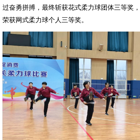
过奋勇拼搏，最终斩获花式柔力球团体三等奖
荣获网式柔力球个人三等奖。