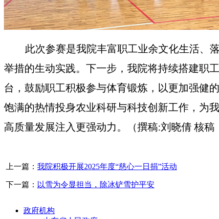
此次参赛是我院丰富职工业余文化生活、
举措的生动实践。下一步，我院将持续搭建职
台，鼓励职工积极参与体育锻炼，以更加强健
饱满的热情投身农业科研与科技创新工作，为
高质量发展注入更强动力。（撰稿
:刘晓倩 核
上一篇：
我院积极开展2025年度“慈心一日捐”活动
下一篇：
以雪为令显担当，除冰铲雪护平安
政府机构