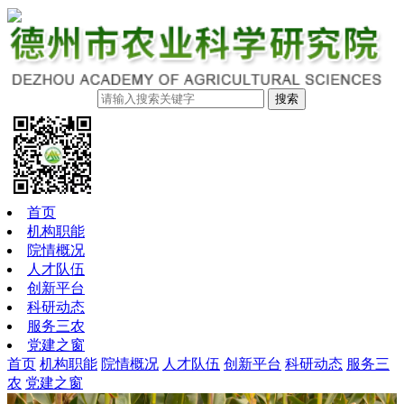
搜索
首页
机构职能
院情概况
人才队伍
创新平台
科研动态
服务三农
党建之窗
首页
机构职能
院情概况
人才队伍
创新平台
科研动态
服务三
农
党建之窗