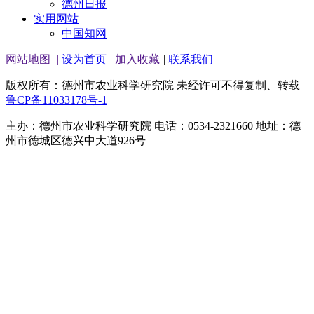
德州日报
实用网站
中国知网
网站地图
|
设为首页
|
加入收藏
|
联系我们
版权所有：德州市农业科学研究院 未经许可不得复制、转载
鲁CP备11033178号-1
主办：德州市农业科学研究院 电话：0534-2321660 地址：德
州市德城区德兴中大道926号