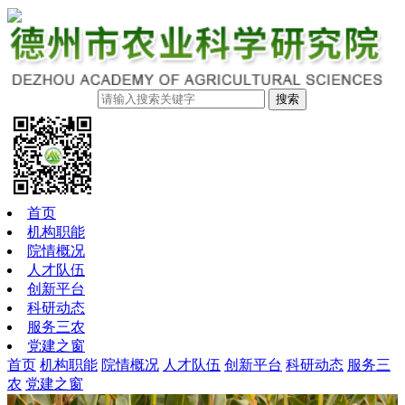
搜索
首页
机构职能
院情概况
人才队伍
创新平台
科研动态
服务三农
党建之窗
首页
机构职能
院情概况
人才队伍
创新平台
科研动态
服务三
农
党建之窗