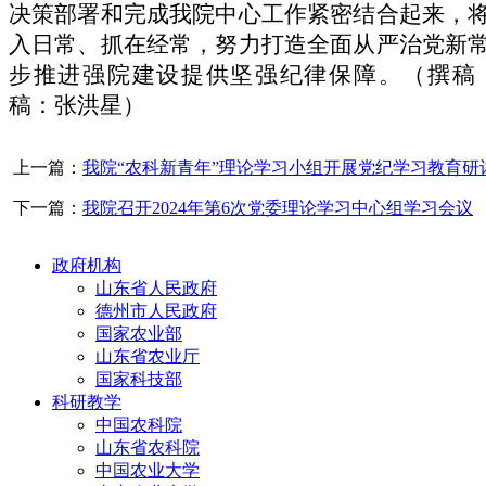
决策部署和完成我院中心工作紧密结合起来，
入日常、抓在经常，努力打造全面从严治党新
步推进强院建设提供坚强纪律保障。
（撰稿
稿：张
洪星
）
上一篇：
我院“农科新青年”理论学习小组开展党纪学习教育研
下一篇：
我院召开2024年第6次党委理论学习中心组学习会议
政府机构
山东省人民政府
德州市人民政府
国家农业部
山东省农业厅
国家科技部
科研教学
中国农科院
山东省农科院
中国农业大学