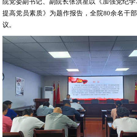
院党委副书记、副院长张洪星
以
《
加强党纪学
提高党员素质
》为题作报告
，全院
80余名
干
议
。