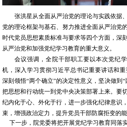
张洪星
从
全面从严治党的理论与实践依据
党的理论框架与基石、努力推进全面从严治党
时代党员思想素质标准与要求等四个方面，深
从严治党
和加强党纪学习教育
的重大意义。
会议强调，全院
干部职工
要以本次
党纪
机
，深入学习贯彻习近平总书记重要讲话和重
深刻领悟“两个确立”的决定性意义，坚决做到“
把思想和行动统一到党中央决策部署上来。
要
纪内化
于心、外化于行
，进一步强化纪律意识
束，增强政治定力，
提升党员干部防腐拒变的
下一步，院党委将把开展党纪学习教育同落