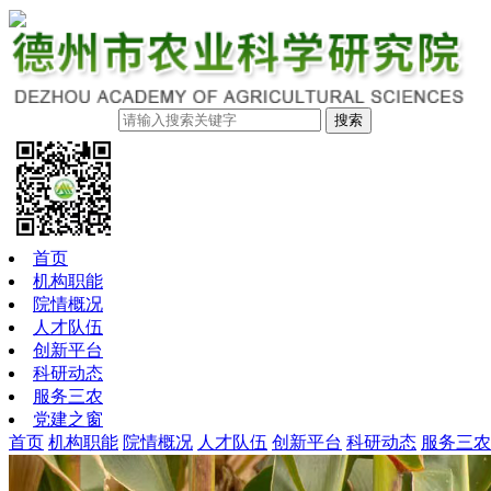
搜索
首页
机构职能
院情概况
人才队伍
创新平台
科研动态
服务三农
党建之窗
首页
机构职能
院情概况
人才队伍
创新平台
科研动态
服务三农