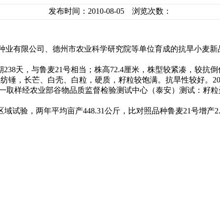
发布时间：2010-08-05 浏览次数：
种业有限公司、德州市农业科学研究院等单位育成的抗旱小麦新
期
238
天，与鲁麦
21
号相当；株高
72.4
厘米
，株型较紧凑，较抗倒
型纺锤，长芒、白壳、白粒，硬质，籽粒较饱满。抗旱性较好。
2
一取样经农业部谷物品质监督检验测试中心（泰安）测试：籽粒
区域试验，两年平均亩产
448.31
公斤
，比对照品种鲁麦
21
号增产
2