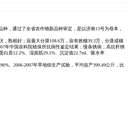
品种，通过了全省农作物新品种审定，是以济南
13
号为母本，
伏，熟相好；亩最大分蘖
108.6
万，亩有效穗
39.3
万，分蘖成穗
007
年中国农科院植保所抗病性鉴定结果：慢条锈病，高抗秆锈
蛋白质
12.2%
、湿面筋
29.1%
、沉淀值
22.7ml
、吸水率
.96%
。
2006-2007
年旱地组生产试验，平均亩产
399.49
公斤
，比