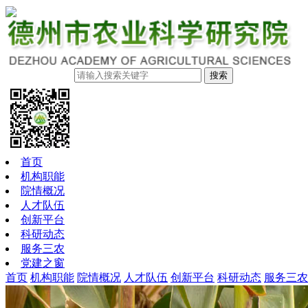
搜索
首页
机构职能
院情概况
人才队伍
创新平台
科研动态
服务三农
党建之窗
首页
机构职能
院情概况
人才队伍
创新平台
科研动态
服务三农