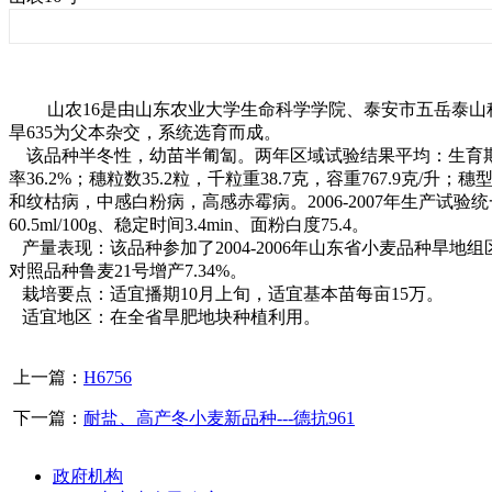
山农
16
是由山东农业大学生命科学学院、泰安市五岳泰山
旱
635
为父本杂交，系统选育而成。
该品种半冬性，幼苗半匍匐。两年区域试验结果平均：生育
率
36.2%
；穗粒数
35.2
粒，千粒重
38.7
克
，容重
767.9
克
/
升；穗
和纹枯病，中感白粉病，高感赤霉病。
2006-2007
年生产试验统
60.5ml/
100g
、稳定时间
3.4min
、面粉白度
75.4
。
产量表现：该品种参加了
2004-2006
年山东省小麦品种旱地组
对照品种鲁麦
21
号增产
7.34%
。
栽培要点：适宜播期
10
月上旬，适宜基本苗每亩
15
万。
适宜地区：在全省旱肥地块种植利用。
上一篇：
H6756
下一篇：
耐盐、高产冬小麦新品种---德抗961
政府机构