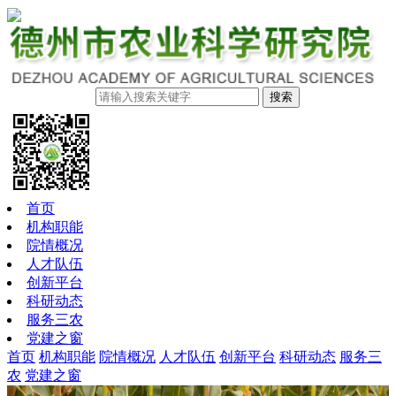
搜索
首页
机构职能
院情概况
人才队伍
创新平台
科研动态
服务三农
党建之窗
首页
机构职能
院情概况
人才队伍
创新平台
科研动态
服务三
农
党建之窗