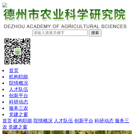
搜索
首页
机构职能
院情概况
人才队伍
创新平台
科研动态
服务三农
党建之窗
首页
机构职能
院情概况
人才队伍
创新平台
科研动态
服务三
农
党建之窗