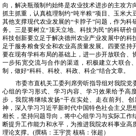
向，解决瓶颈制约始终是农业技术进步的主攻方
抓主抓重，认真梳理制约“吨半粮”项目、玉米大
其他支撑现代农业发展的“卡脖子”问题，作为科
务。三是要树立“顶天立地、科技为民”的科研价
科技创新要立足于解决德州农业产业发展中的科
足于服务粮食安全和农业高质量发展。四要坚持
要在现有学科布局的基础上，进一步开放联合、
一步拓宽交流与合作的渠道，积极建立大联合
制，做好“科科、科校、科政、科企”结合文章。
市委市直机关工委
列席旁听指导组
对
我院党
心组
的学习形式、学习内容、学习效果
给予高
步，
我院
将继续发扬
“干在实处、走在前列、创
神，深入学习习近平新时代中国特色社会主义思
相长，坚持问题导向，将中心组学习与实际工作
断提升工作能力和水平，为推进我院农科事业高
理论支撑
。
(撰稿：王宇赏 核稿：张超）