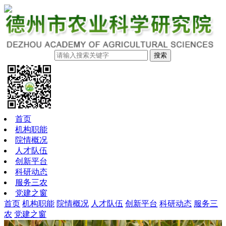
搜索
首页
机构职能
院情概况
人才队伍
创新平台
科研动态
服务三农
党建之窗
首页
机构职能
院情概况
人才队伍
创新平台
科研动态
服务三
农
党建之窗