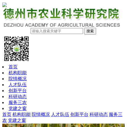
搜索
首页
机构职能
院情概况
人才队伍
创新平台
科研动态
服务三农
党建之窗
首页
机构职能
院情概况
人才队伍
创新平台
科研动态
服务三
农
党建之窗