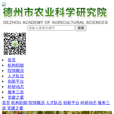
搜索
首页
机构职能
院情概况
人才队伍
创新平台
科研动态
服务三农
党建之窗
首页
机构职能
院情概况
人才队伍
创新平台
科研动态
服务三
农
党建之窗