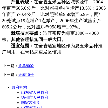
产量表现：
在全省玉米品种区域试验中，
2004
年亩产
605.6
公斤
，比对照掖单
4
号增产
13.5%
；
2005
年亩产
570.4
公斤
，比对照郑单
958
增产
6.9%
，两年
20
处试点
19
点增产
1
点减产。
2006
年生产试验亩产
605.2
公斤
，比对照郑单
958
增产
1.97%
。
栽培技术要点：
适宜密度为每亩
3800
～
4000
株。其他管理措施同一般大田。
适宜范围：
在全省适宜地区作为夏玉米品种推
广利用。在青枯病重发区慎用。
上一篇：
鲁单9002
下一篇：
天泰10号
政府机构
山东省人民政府
德州市人民政府
国家农业部
山东省农业厅