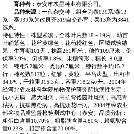
育种者：
泰安市农星种业有限公司。
品种来源：
一代杂交种，组合为泰
039
系
/
泰
13
系。泰
039
系为改良齐
319
自交选育，泰
13
系为
3841
选系。
特征特性：株型紧凑，全株叶片数
18
～
19
片，幼苗
叶鞘紫色，花丝黄绿色，花药粉红色。区域试验结
果：生育期
101
天，株高
261
厘米
，穗位
109
厘米
，倒
伏率
3.9%
、倒折率
1.8%
。果穗筒形，穗长
18.0
厘
米
，穗粗
5.2
厘米
，秃顶
0.7
厘米
，穗行数平均
15.2
行，穗粒数
517
粒，红轴，黄粒、半马齿型，出籽率
84.8%
，千粒重
316.3
克
，容重
718.2
克
/
升。
2004
年
经河北省农林科学院植物保护研究所抗病性鉴定：
抗小斑病，感大斑病，高抗弯孢菌叶斑病，高感青
枯病，抗瘤黑粉病，高抗矮花叶病。
2004
年经农业
部谷物品质监督检验测试中心（泰安）品质分析：
粗蛋白含量
10.70%
，粗脂肪含量
4.80%
，赖氨酸含
量
0.23%
，粗淀粉含量
70.00%
。