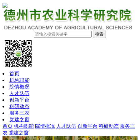
搜索
首页
机构职能
院情概况
人才队伍
创新平台
科研动态
服务三农
党建之窗
首页
机构职能
院情概况
人才队伍
创新平台
科研动态
服务三
农
党建之窗