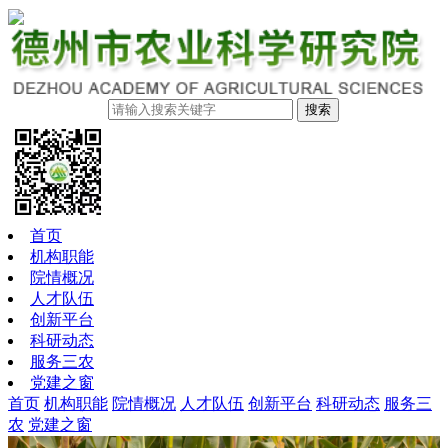
搜索
首页
机构职能
院情概况
人才队伍
创新平台
科研动态
服务三农
党建之窗
首页
机构职能
院情概况
人才队伍
创新平台
科研动态
服务三
农
党建之窗