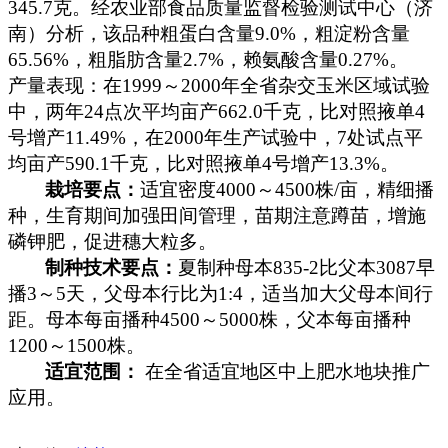
345.7
克
。经农业部食品质量监督检验测试中心（济
南）分析，该品种粗蛋白含量
9.0%
，粗淀粉含量
65.56%
，粗脂肪含量
2.7%
，赖氨酸含量
0.27%
。
产量表现：在
1999
～
2000
年全省杂交玉米区域试验
中，两年
24
点次平均亩产
662.0
千克
，比对照掖单
4
号增产
11.49%
，在
2000
年生产试验中，
7
处试点平
均亩产
590.1
千克
，比对照掖单
4
号增产
13.3%
。
栽培要点：
适宜密度
4000
～
4500
株
/
亩，精细播
种，生育期间加强田间管理，苗期注意蹲苗，增施
磷钾肥，促进穗大粒多。
制种技术要点：
夏制种母本
835-2
比父本
3087
早
播
3
～
5
天，父母本行比为
1:4
，适当加大父母本间行
距。母本每亩播种
4500
～
5000
株，父本每亩播种
1200
～
1500
株。
适宜范围：
在全省适宜地区中上肥水地块推广
应用。