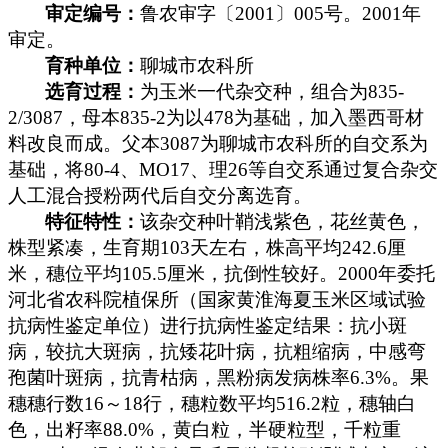
审定编号：
鲁农审字〔
2001
〕
005
号。
2001
年
审定。
育种单位：
聊城市农科所
选育过程：
为玉米一代杂交种，组合为
835-
2/3087
，母本
835-2
为以
478
为基础，加入墨西哥材
料改良而成。父本
3087
为聊城市农科所的自交系为
基础，将
80-4
、
MO17
、理
26
等自交系通过复合杂交
人工混合授粉两代后自交分离选育。
特征特性：
该杂交种叶鞘浅紫色，花丝黄色，
株型紧凑，生育期
103
天左右，株高平均
242.6
厘
米
，穗位平均
105.5
厘米
，抗倒性较好。
2000
年委托
河北省农科院植保所（国家黄淮海夏玉米区域试验
抗病性鉴定单位）进行抗病性鉴定结果：抗小斑
病，较抗大斑病，抗矮花叶病，抗粗缩病，中感弯
孢菌叶斑病，抗青枯病，黑粉病发病株率
6.3%
。果
穗穗行数
16
～
18
行，穗粒数平均
516.2
粒，穗轴白
色，出籽率
88.0%
，黄白粒，半硬粒型，千粒重