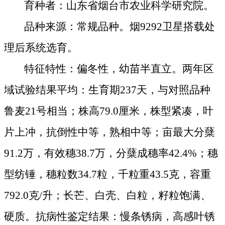
育种者：山东省烟台市农业科学研究院。
品种来源：常规品种。烟
9292
卫星搭载处
理后系统选育。
特征特性：偏冬性，幼苗半直立。两年区
域试验结果平均：生育期
237
天，与对照品种
鲁麦
21
号相当；株高
79.0
厘米
，株型紧凑，叶
片上冲，抗倒性中等，熟相中等；亩最大分蘖
91.2
万，有效穗
38.7
万，分蘖成穗率
42.4%
；穗
型纺锤，穗粒数
34.7
粒，千粒重
43.5
克
，容重
792.0
克
/
升；长芒、白壳、白粒，籽粒饱满、
硬质。抗病性鉴定结果：慢条锈病，高感叶锈