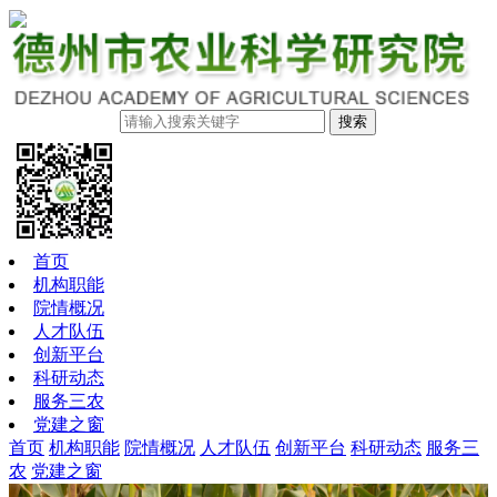
搜索
首页
机构职能
院情概况
人才队伍
创新平台
科研动态
服务三农
党建之窗
首页
机构职能
院情概况
人才队伍
创新平台
科研动态
服务三
农
党建之窗