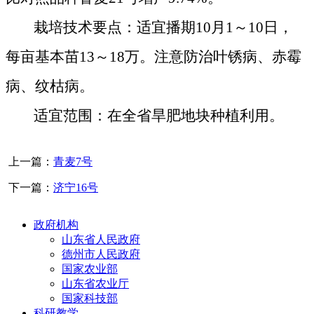
栽培技术要点：适宜播期
10
月
1
～
10
日，
每亩基本苗
13
～
18
万。注意防治叶锈病、赤霉
病、纹枯病。
适宜范围：在全省旱肥地块种植利用。
上一篇：
青麦7号
下一篇：
济宁16号
政府机构
山东省人民政府
德州市人民政府
国家农业部
山东省农业厅
国家科技部
科研教学