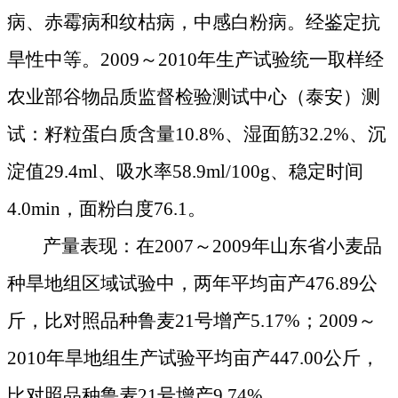
病、赤霉病和纹枯病，中感白粉病。经鉴定抗
旱性中等。
2009
～
2010
年生产试验统一取样经
农业部谷物品质监督检验测试中心（泰安）测
试：籽粒蛋白质含量
10.8%
、湿面筋
32.2%
、沉
淀值
29.4ml
、吸水率
58.9ml/
100g
、稳定时间
4.0min
，面粉白度
76.1
。
产量表现：在
2007
～
2009
年山东省小麦品
种旱地组区域试验中，两年平均亩产
476.89
公
斤
，比对照品种鲁麦
21
号增产
5.17%
；
2009
～
2010
年旱地组生产试验平均亩产
447.00
公斤
，
比对照品种鲁麦
21
号增产
9.74%
。