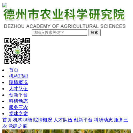
搜索
首页
机构职能
院情概况
人才队伍
创新平台
科研动态
服务三农
党建之窗
首页
机构职能
院情概况
人才队伍
创新平台
科研动态
服务三
农
党建之窗