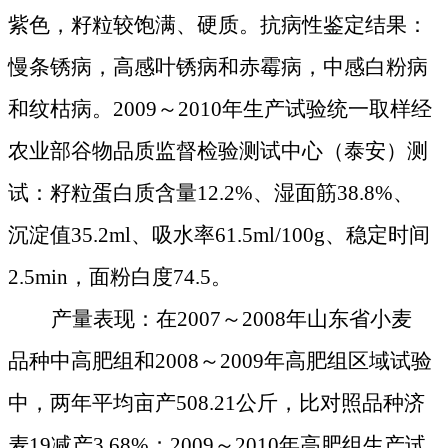
紫色，籽粒较饱满、硬质。抗病性鉴定结果：
慢条锈病，高感叶锈病和赤霉病，中感白粉病
和纹枯病。
2009
～
2010
年生产试验统一取样经
农业部谷物品质监督检验测试中心（泰安）测
试：籽粒蛋白质含量
12.2%
、湿面筋
38.8%
、
沉淀值
35.2ml
、吸水率
61.5ml/
100g
、稳定时间
2.5min
，面粉白度
74.5
。
产量表现：在
2007
～
2008
年山东省小麦
品种中高肥组和
2008
～
2009
年高肥组区域试验
中，两年平均亩产
508.21
公斤
，比对照品种济
麦
19
减产
3.68%
；
2009
～
2010
年高肥组生产试