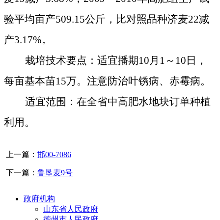
验平均亩产
509.15
公斤
，比对照品种济麦
22
减
产
3.17%
。
栽培技术要点：适宜播期
10
月
1
～
10
日，
每亩基本苗
15
万。注意防治叶锈病、赤霉病。
适宜范围：在全省中高肥水地块订单种植
利用。
上一篇：
邯00-7086
下一篇：
鲁垦麦9号
政府机构
山东省人民政府
德州市人民政府