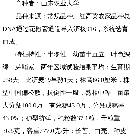
育种者：山东农业大学。
品种来源：常规品种。红高粱农家品种总
DNA
通过花粉管通道导入济核
916
，系统选育
而成。
特征特性：半冬性，幼苗半直立，叶色深
绿，芽鞘紫。两年区域试验结果平均：生育期
238
天，比济麦
19
早熟
1
天；株高
86.0
厘米
，株
型中间偏松散，抗倒性一般，熟相中等；亩最
大分蘖
100.0
万，有效穗
43.0
万，分蘖成穗率
43.0%
；穗型纺锤，穗粒数
37.1
粒，千粒重
36.5
克
，容重
777.0
克
/
升；长芒、白壳、种皮