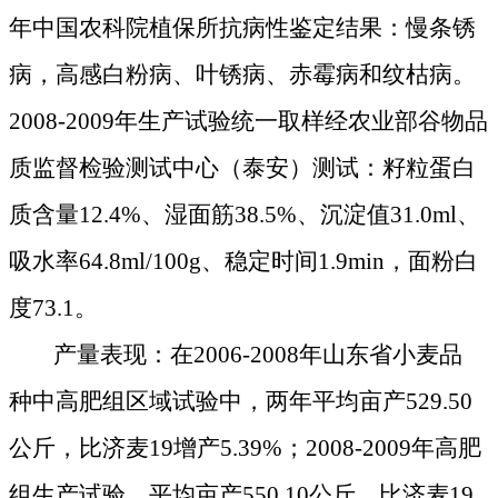
年中国农科院植保所抗病性鉴定结果：慢条锈
病，高感白粉病、叶锈病、赤霉病和纹枯病。
2008-2009
年生产试验统一取样经农业部谷物品
质监督检验测试中心（泰安）测试：籽粒蛋白
质含量
12.4%
、湿面筋
38.5%
、沉淀值
31.0ml
、
吸水率
64.8ml/
100g
、稳定时间
1.9min
，面粉白
度
73.1
。
产量表现：在
2006-2008
年山东省小麦品
种中高肥组区域试验中，两年平均亩产
529.50
公斤
，比济麦
19
增产
5.39%
；
2008-2009
年高肥
组生产试验，平均亩产
550.10
公斤
，比济麦
19