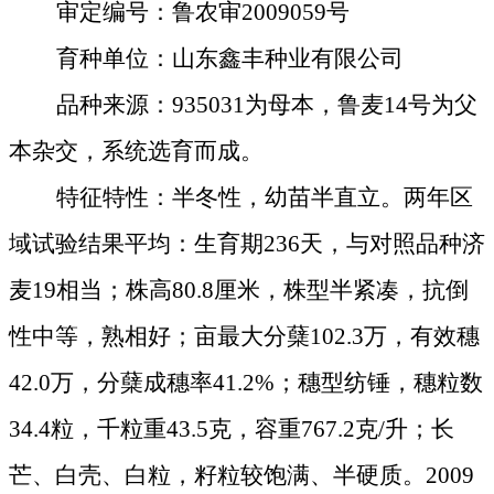
审定编号：鲁农审
2009059
号
育种单位：山东鑫丰种业有限公司
品种来源：
935031
为母本，鲁麦
14
号为父
本杂交，系统选育而成。
特征特性：半冬性，幼苗半直立。两年区
域试验结果平均：生育期
236
天，与对照品种济
麦
19
相当；株高
80.8
厘米
，株型半紧凑，抗倒
性中等，熟相好；亩最大分蘖
102.3
万，有效穗
42.0
万，分蘖成穗率
41.2%
；穗型纺锤，穗粒数
34.4
粒，千粒重
43.5
克
，容重
767.2
克
/
升；长
芒、白壳、白粒，籽粒较饱满、半硬质。
2009