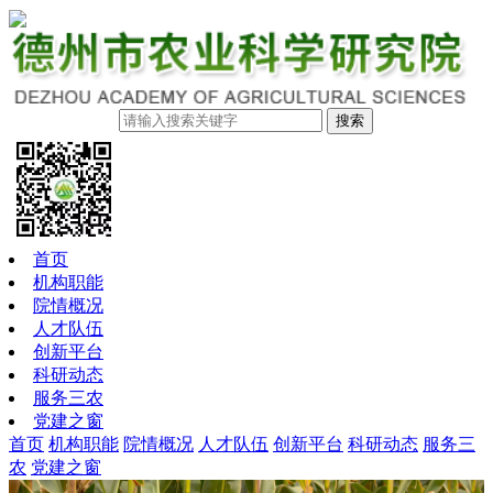
搜索
首页
机构职能
院情概况
人才队伍
创新平台
科研动态
服务三农
党建之窗
首页
机构职能
院情概况
人才队伍
创新平台
科研动态
服务三
农
党建之窗