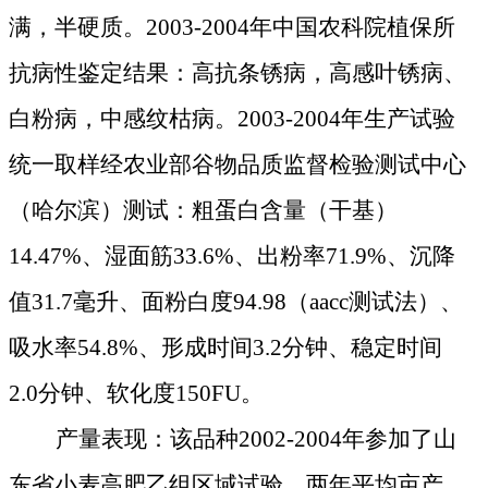
满，半硬质。
2003-2004
年中国农科院植保所
抗病性鉴定结果：高抗条锈病，高感叶锈病、
白粉病，中感纹枯病。
2003-2004
年生产试验
统一取样经农业部谷物品质监督检验测试中心
（哈尔滨）测试：粗蛋白含量（干基）
14.47%
、湿面筋
33.6%
、出粉率
71.9%
、沉降
值
31.7
毫升、面粉白度
94.98
（
aacc
测试法）、
吸水率
54.8%
、形成时间
3.2
分钟、稳定时间
2.0
分钟、软化度
150FU
。
产量表现：该品种
2002-2004
年参加了山
东省小麦高肥乙组区域试验，两年平均亩产