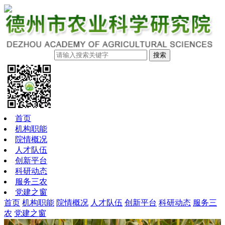
搜索
首页
机构职能
院情概况
人才队伍
创新平台
科研动态
服务三农
党建之窗
首页
机构职能
院情概况
人才队伍
创新平台
科研动态
服务三
农
党建之窗