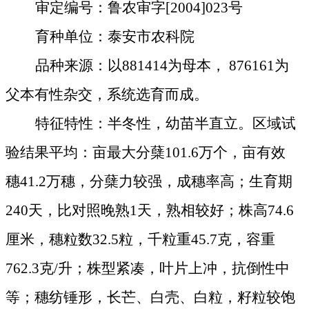
审定编号：鲁农审字
[2004]023
号
育种单位：泰安市农科院
品种来源：以
881414
为母本，
876161
为
父本有性杂交，系统选育而成。
特征特性：半冬性，幼苗半直立。区域试
验结果平均：亩最大分蘖
101.6
万个，亩有效
穗
41.2
万穗，分蘖力较强，成穗率高；生育期
240
天，比对照晚熟
1
天，熟相较好；株高
74.6
厘米
，穗粒数
32.5
粒，千粒重
45.7
克
，容重
762.3
克
/
升；株型紧凑，叶片上冲，抗倒性中
等；穗纺锤形，长芒、白壳、白粒，籽粒较饱