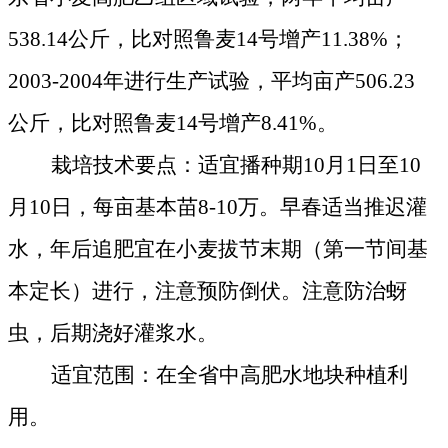
538.14
公斤
，比对照鲁麦
14
号增产
11.38%
；
2003-2004
年进行生产试验，平均亩产
506.23
公斤
，比对照鲁麦
14
号增产
8.41%
。
栽培技术要点：适宜播种期
10
月
1
日
至
10
月
10
日
，每亩基本苗
8-10
万。早春适当推迟灌
水，年后追肥宜在小麦拔节末期（第一节间基
本定长）进行，注意预防倒伏。注意防治蚜
虫，后期浇好灌浆水。
适宜范围：在全省中高肥水地块种植利
用。