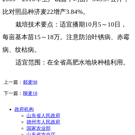
比对照品种济麦
22
增产
3.84%
。
栽培技术要点：适宜播期
10
月
5
～
10
日，
每亩基本苗
15
～
18
万。注意防治叶锈病、赤霉
病、纹枯病。
适宜范围：在全省高肥水地块种植利用。
上一篇：
郯麦98
下一篇：
聊麦18
政府机构
山东省人民政府
德州市人民政府
国家农业部
山东省农业厅