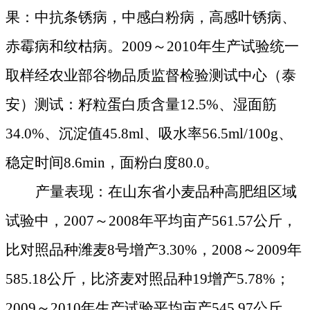
果：中抗条锈病，中感白粉病，高感叶锈病、
赤霉病和纹枯病。
2009
～
2010
年生产试验统一
取样经农业部谷物品质监督检验测试中心（泰
安）测试：籽粒蛋白质含量
12.5%
、湿面筋
34.0%
、沉淀值
45.8ml
、吸水率
56.5ml/
100g
、
稳定时间
8.6min
，面粉白度
80.0
。
产量表现：在山东省小麦品种高肥组区域
试验中，
2007
～
2008
年平均亩产
561.57
公斤
，
比对照品种潍麦
8
号增产
3.30%
，
2008
～
2009
年
585.18
公斤
，比济麦对照品种
19
增产
5.78%
；
2009
～
2010
年生产试验平均亩产
545.97
公斤
，