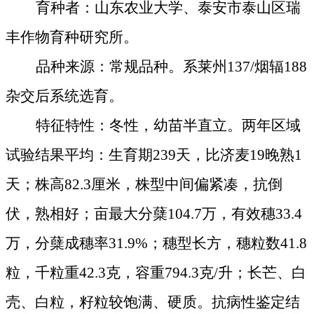
育种者：山东农业大学、泰安市泰山区瑞
丰作物育种研究所。
品种来源：常规品种。系莱州
137/
烟辐
188
杂交后系统选育。
特征特性：冬性，幼苗半直立。两年区域
试验结果平均：生育期
239
天，比济麦
19
晚熟
1
天；株高
82.3
厘米
，株型中间偏紧凑，抗倒
伏，熟相好；亩最大分蘖
104.7
万，有效穗
33.4
万，分蘖成穗率
31.9%
；穗型长方，穗粒数
41.8
粒，千粒重
42.3
克
，容重
794.3
克
/
升；长芒、白
壳、白粒，籽粒较饱满、硬质。抗病性鉴定结