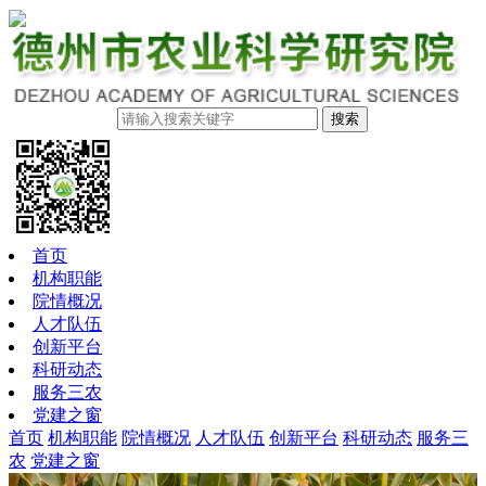
搜索
首页
机构职能
院情概况
人才队伍
创新平台
科研动态
服务三农
党建之窗
首页
机构职能
院情概况
人才队伍
创新平台
科研动态
服务三
农
党建之窗