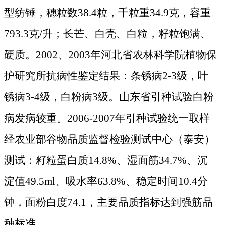
型纺锤，穗粒数
38.4
粒，千粒重
34.9
克
，容重
793.3
克
/
升；长芒、白壳、白粒，籽粒饱满、
硬质。
2002
、
2003
年河北省农林科学院植物保
护研究所抗病性鉴定结果：条锈病
2-3
级，叶
锈病
3-4
级，白粉病
3
级。山东省引种试验白粉
病发病较重。
2006-2007
年引种试验统一取样
经农业部谷物品质监督检验测试中心（泰安）
测试：籽粒蛋白质
14.8%
、湿面筋
34.7%
、沉
淀值
49.5ml
、吸水率
63.8%
、稳定时间
10.4
分
钟，面粉白度
74.1
，主要品质指标达到强筋品
种标准。