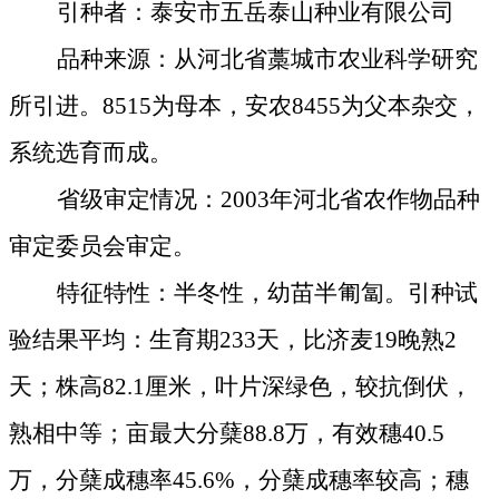
引种者：泰安市五岳泰山种业有限公司
品种来源：从河北省藁城市农业科学研究
所引进。
8515
为母本，安农
8455
为父本杂交，
系统选育而成。
省级审定情况：
2003
年河北省农作物品种
审定委员会审定。
特征特性：半冬性，幼苗半匍匐。引种试
验结果平均：生育期
233
天，比济麦
19
晚熟
2
天；株高
82.1
厘米
，叶片深绿色，较抗倒伏，
熟相中等；亩最大分蘖
88.8
万，有效穗
40.5
万，分蘖成穗率
45.6%
，分蘖成穗率较高；穗