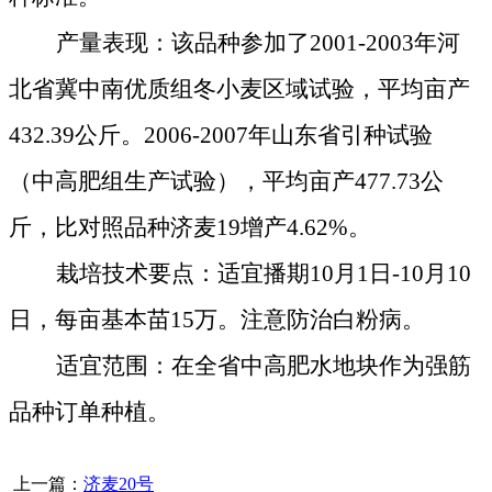
产量表现：该品种参加了
2001-2003
年河
北省冀中南优质组冬小麦区域试验，平均亩产
432.39
公斤
。
2006-2007
年山东省引种试验
（中高肥组生产试验），平均亩产
477.73
公
斤
，比对照品种济麦
19
增产
4.62%
。
栽培技术要点：适宜播期
10
月
1
日
-
10
月10
日
，每亩基本苗15
万。注意防治白粉病。
适宜范围：在全省中高肥水地块作为强筋
品种订单种植。
上一篇：
济麦20号