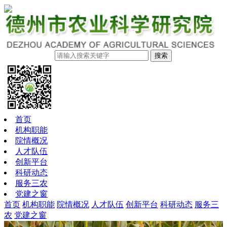
搜索
首页
机构职能
院情概况
人才队伍
创新平台
科研动态
服务三农
党建之窗
首页
机构职能
院情概况
人才队伍
创新平台
科研动态
服务三
农
党建之窗