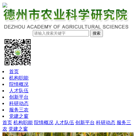
搜索
首页
机构职能
院情概况
人才队伍
创新平台
科研动态
服务三农
党建之窗
首页
机构职能
院情概况
人才队伍
创新平台
科研动态
服务三
农
党建之窗