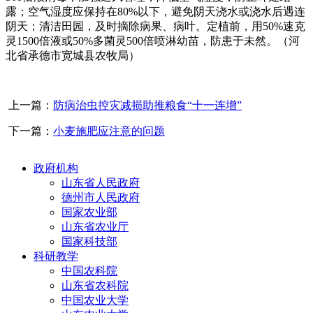
露；空气湿度应保持在80%以下，避免阴天浇水或浇水后遇连
阴天；清洁田园，及时摘除病果、病叶。定植前，用50%速克
灵1500倍液或50%多菌灵500倍喷淋幼苗，防患于未然。（河
北省承德市宽城县农牧局）
上一篇：
防病治虫控灾减损助推粮食“十一连增”
下一篇：
小麦施肥应注意的问题
政府机构
山东省人民政府
德州市人民政府
国家农业部
山东省农业厅
国家科技部
科研教学
中国农科院
山东省农科院
中国农业大学