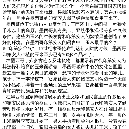
文物表明，印第安人在这里把野生玉米驯化为栽培作物。所以
人们又把玛雅文化称之为“玉米文化”。今天在墨西哥国家博物
馆里展出的无数玉米植株、果穗遗体和石器表明，远在
7000
多
年前，居住在墨西哥的印第安人就己经种植和食用玉米了。
墨西哥位于北纬
15
－
32
度之问，三面环山，中间是一片海拔
千米以上的高原。墨西哥其有热带、亚热带和温带等多种气候
条件。这些为玉米的生长发育和印第安人的繁荣昌盛创造了良
好的环境。在墨西哥印第安人的语言中，玉米最早的名字
叫“印第安谷气”。
15
世纪末哥伦布到达新大陆的时候，墨西哥
印第安人种植的玉米至少已有
700
多个品种了。
在墨西哥，众多古迹以及建筑物上都显示着古代印第安人为
其选择和培育的玉米而骄傲。墨西哥城市中心的文化公园里，
矗立着一座引人瞩目的雕像。慈祥的母亲怀抱着可爱的婴儿。
孩子手捧一本绿皮书，它象征着人类的物质文明旁边一个美丽
的小姑娘手捧着一个金灿灿的玉米果穗，它象征着千百年来抚
育印第安民族生存和发展的瑰宝。
在墨西哥国家博物馆展示的出土文物和国民宫里的许多显示
印第安民族风情的壁画，仿佛把人们引进了古代印第安人辛勤
劳动种植玉米的岁月。有一幅壁画显示印第安人在辽阔田野里
种植玉米的情景；阳春三月，第一次喜雨滋润大地一年一度的
玉米播种季节就开始了。男人手执着削尖的木棍儿，弯着腰在
地里戳一个洞穴，紧跟在身后的女人撒进去几粒玉米，孩子们