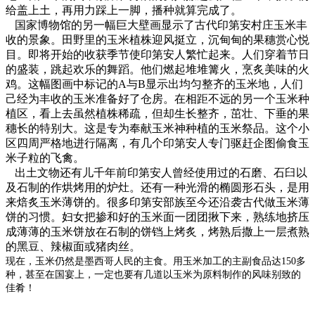
给盖上土，再用力踩上一脚，播种就算完成了。
国家博物馆的另一幅巨大壁画显示了古代印第安村庄玉米丰
收的景象。田野里的玉米植株迎风挺立，沉甸甸的果穗赏心悦
目。即将开始的收获季节使印第安人繁忙起来。人们穿着节日
的盛装，跳起欢乐的舞蹈。他们燃起堆堆篝火，烹炙美味的火
鸡。这幅图画中标记的
A
与
B
显示出均匀整齐的玉米地，人们
己经为丰收的玉米准备好了仓房。在相距不远的另一个玉米种
植区，看上去虽然植株稀疏，但却生长整齐，茁壮、下垂的果
穗长的特别大。这是专为奉献玉米神种植的玉米祭品。这个小
区四周严格地进行隔离，有几个印第安人专门驱赶企图偷食玉
米子粒的飞禽。
出土文物还有儿千年前印第安人曾经使用过的石磨、石臼以
及石制的作烘烤用的炉灶。还有一种光滑的椭圆形石头，是用
来焙炙玉米薄饼的。很多印第安部族至今还沿袭古代做玉米薄
饼的习惯。妇女把掺和好的玉米面一团团揪下来，熟练地挤压
成薄薄的玉米饼放在石制的饼铛上烤炙，烤熟后撒上一层煮熟
的黑豆、辣椒面或猪肉丝。
现在，玉米仍然是墨西哥人民的主食。用玉米加工的主副食品达
150
多
种，甚至在国宴上，一定也要有几道以玉米为原料制作的风味别致的
佳肴！