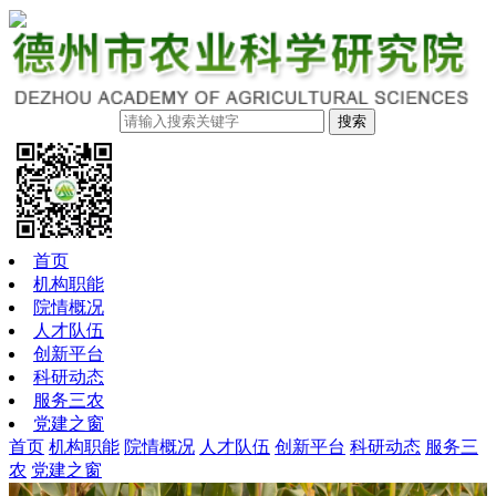
搜索
首页
机构职能
院情概况
人才队伍
创新平台
科研动态
服务三农
党建之窗
首页
机构职能
院情概况
人才队伍
创新平台
科研动态
服务三
农
党建之窗