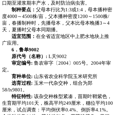
口期至灌浆期丰产水，及时防治病虫害。
制种要点：
父母本行比为
1:3
或
1:4
，母本播种密
度
4000
～
4500
株
/
亩，父本播种密度
1200
～
1500
株
/
亩，春播制种时，先播母本，父本比母本晚播
3
～
4
天，夏播时父母本同期播。
适宜范围：
在全省适宜地区中上肥水地块上推
广应用。
6
．鲁单
9002
原代号（名称）
:
L
天
9002
审定编号
:
鲁农审字〔
2004
〕
005
号。
2004
年审
定。
育种单位
:
山东省农业科学院玉米研究所
选育过程
:
玉米一代杂交种，组合为郑
58/lx9801
。
特征特性
:
该杂交种株型紧凑，苗期叶鞘紫色，
生育期平均
101
天，株高平均
249
厘米
，穗位平均
100
厘米
，试点调查：平均倒伏率
0.4%
、倒折率
4.1%
。