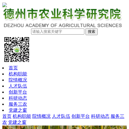
搜索
首页
机构职能
院情概况
人才队伍
创新平台
科研动态
服务三农
党建之窗
首页
机构职能
院情概况
人才队伍
创新平台
科研动态
服务三
农
党建之窗