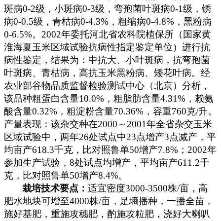
斑病
0-2
级，小斑病
0-3
级，弯孢菌叶斑病
0-1
级，锈
病
0-0.5
级，青枯病
0-4.3%
，粗缩病
0-4.8%
，黑粉病
0-6.5%
。
2002
年委托河北省农科院植保所（国家黄
淮海夏玉米区域试验抗病性指定鉴定单位）进行抗
病性鉴定，结果为：中抗大、小叶斑病，抗弯孢菌
叶斑病、青枯病，高抗玉米黑粉病、矮花叶病。经
农业部谷物品质监督检验测试中心（北京）分析，
该品种粗蛋白含量
10.0%
，粗脂肪含量
4.31%
，赖氨
酸含量
0.32%
，粗淀粉含量
70.36%
，容重
760
克
/
升。
产量表现：该杂交种在
2000
～
2001
年全省杂交玉米
区域试验中，两年
26
处试点中
23
点增产
3
点减产，平
均亩产
618.3
千克
，比对照鲁单
50
增产
7.8%
；
2002
年
参加生产试验，
8
处试点均增产，平均亩产
611.2
千
克
，比对照鲁单
50
增产
8.4%
。
栽培技术要点：
适宜密度
3000-3500
株
/
亩，高
肥水地块可增至
4000
株
/
亩，足墒播种，一播全苗，
施好基肥，重施攻穗肥，酌施攻粒肥，浇好大喇叭