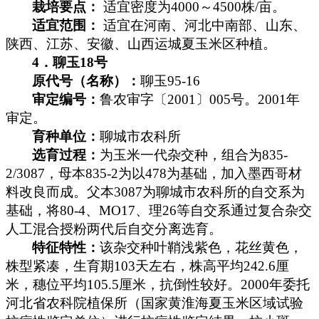
栽培要点：
适宜密度为
4000
～
4500
株
/
亩。
适宜范围：
适宜在河南、河北中南部、山东、
陕西、江苏、安徽、山西运城夏玉米区种植。
4
．聊玉
18
号
原代号（名称）：
聊玉
95-16
审定编号：
鲁农审字〔
2001
〕
005
号。
2001
年
审定。
育种单位：
聊城市农科所
选育过程：
为玉米一代杂交种，组合为
835-
2/3087
，母本
835-2
为以
478
为基础，加入墨西哥材
料改良而成。父本
3087
为聊城市农科所的自交系为
基础，将
80-4
、
MO17
、理
26
等自交系通过复合杂交
人工混合授粉两代后自交分离选育。
特征特性：
该杂交种叶鞘浅紫色，花丝黄色，
株型紧凑，生育期
103
天左右，株高平均
242.6
厘
米
，穗位平均
105.5
厘米
，抗倒性较好。
2000
年委托
河北省农科院植保所（国家黄淮海夏玉米区域试验