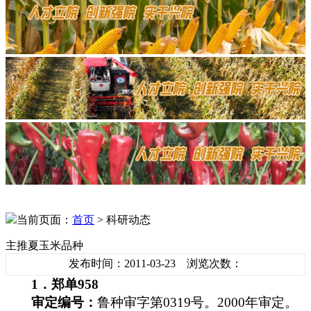
当前页面：
首页
> 科研动态
主推夏玉米品种
发布时间：2011-03-23 浏览次数：
1
．郑单
958
审定编号：
鲁种审字第
0319
号。
2000
年审定。