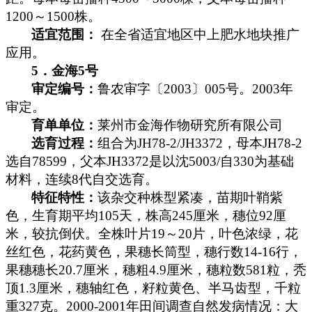
1200
～
1500
株。
适宜范围：
在全省适宜地区中上肥水地块推广
应用。
5
．金海
5
号
审定编号：
鲁农审字〔
2003
〕
005
号。
2003
年
审定。
育单单位：
莱州市金海作物研究所有限公司
选育过程：
组合为
JH78-2/JH3372
，母本
JH78-2
选自
78599
，父本
JH3372
是以沈
5003/
自
330
为基础
材料，连续
8
代自交选育。
特征特性：
该杂交种株型紧凑，苗期叶鞘紫
色，生育期平均
105
天，株高
245
厘米
，穗位
92
厘
米
，较抗倒伏。全株叶片
19
～
20
片，叶色浓绿，花
丝红色，花药黄色，果穗长筒型，穗行数
14-16
行，
果穗穗长
20.7
厘米
，穗粗
4.9
厘米
，穗粒数
581
粒，秃
顶
1.3
厘米
，穗轴红色，籽粒黄色、半马齿型，千粒
重
327
克
。
2000-2001
年田间调查自然发病情况：大