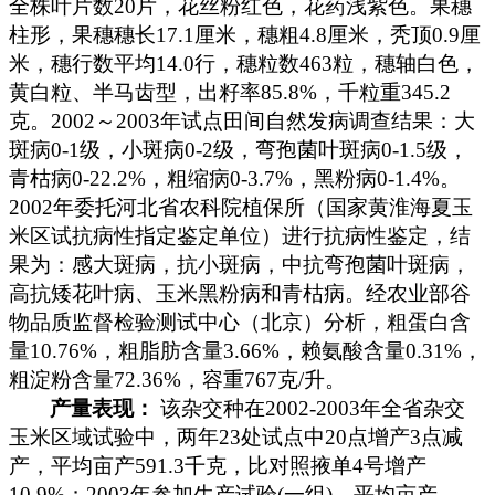
全株叶片数
20
片，花丝粉红色，花药浅紫色。果穗
柱形，果穗穗长
17.1
厘米
，穗粗
4.8
厘米
，秃顶
0.9
厘
米
，穗行数平均
14.0
行，穗粒数
463
粒，穗轴白色，
黄白粒、半马齿型，出籽率
85.8%
，千粒重
345.2
克
。
2002
～
2003
年试点田间自然发病调查结果：大
斑病
0-1
级，小斑病
0-2
级，弯孢菌叶斑病
0-1.5
级，
青枯病
0-22.2%
，粗缩病
0-3.7%
，黑粉病
0-1.4%
。
2002
年委托河北省农科院植保所（国家黄淮海夏玉
米区试抗病性指定鉴定单位）进行抗病性鉴定，结
果为：感大斑病，抗小斑病，中抗弯孢菌叶斑病，
高抗矮花叶病、玉米黑粉病和青枯病。经农业部谷
物品质监督检验测试中心（北京）分析，粗蛋白含
量
10.76%
，粗脂肪含量
3.66%
，赖氨酸含量
0.31%
，
粗淀粉含量
72.36%
，容重
767
克
/
升。
产量表现：
该杂交种在
2002-2003
年全省杂交
玉米区域试验中，两年
23
处试点中
20
点增产
3
点减
产，平均亩产
591.3
千克
，比对照掖单
4
号增产
10.9%
；
2003
年参加生产试验
(
一组
)
，平均亩产