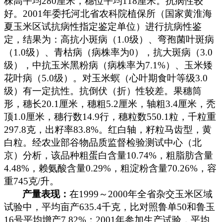
株高平均
280
厘米
，穗位平均
118
厘米
。抗病性较
好。
2001
年委托河北省农科院植保所（国家黄淮海
夏玉米区试抗病性指定鉴定单位）进行抗病性鉴
定，结果为：高抗小斑病（
1.0
级）、弯孢菌叶斑病
（
1.0
级）、青枯病（病株率为
0
），抗大斑病（
3.0
级），中抗玉米黑粉病（病株率为
7.1%
）、玉米矮
花叶病（
5.0
级）。对玉米螟（心叶期食叶等级
3.0
级）有一定抗性。抗倒伏（折）性较差。果穗筒
形，穗长
20.1
厘米
，穗粗
5.2
厘米
，轴粗
3.4
厘米
，秃
顶
1.0
厘米
，穗行数
14.9
行，穗粒数
550.1
粒，千粒重
297.8
克
，出籽率
83.8%
。红白轴，籽粒马齿型，黄
白粒。经农业部谷物品质监督检验测试中心（北
京）分析，该品种粗蛋白含量
10.74%
，粗脂肪含量
4.48%
，赖氨酸含量
0.29%
，粗淀粉含量
70.26%
，容
重
745
克
/
升。
产量表现：
在
1999
～
2000
年全省杂交玉米区域
试验中，平均亩产
635.4
千克
，比对照鲁单
50
和鲁玉
16
号平均增产
7.82%
；
2001
年参加生产试验，平均