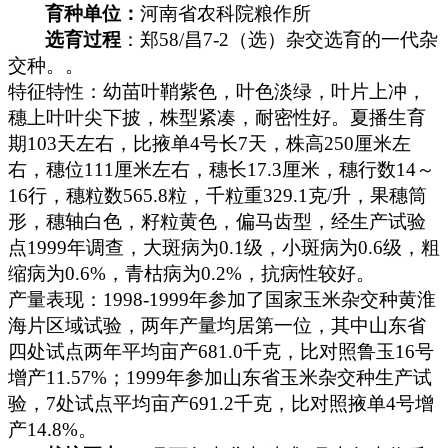
育种单位：
河南省农科院粮作所
选育过程
：郑
58/
昌
7-2
（选）杂交选育的一代杂
交种。。
特征特性：幼苗叶鞘紫色，叶色淡绿，叶片上冲，
穗上叶叶尖下披，株型紧凑，耐密性好。夏播生育
期
103
天左右，比掖单
4
号长
7
天，株高
250
厘米
左
右，穗位
111
厘米
左右，穗长
17.3
厘米
，穗行数
14
～
16
行，穗粒数
565.8
粒，千粒重
329.1
克
/
升，果穗筒
形，穗轴白色，籽粒黄色，偏马齿型，经生产试验
点
1999
年调查，大斑病为
0.1
级，小斑病为
0.6
级，粗
缩病为
0.6%
，青枯病为
0.2%
，抗病性较好。
产量表现：
1998-1999
年参加了国家玉米杂交种黄淮
海片区域试验，两年产量均居第一位，其中山东省
四处试点两年平均亩产
681.0
千克
，比对照鲁玉
16
号
增产
11.57%
；
1999
年参加山东省玉米杂交种生产试
验，
7
处试点平均亩产
691.2
千克
，比对照掖单
4
号增
产
14.8%
。