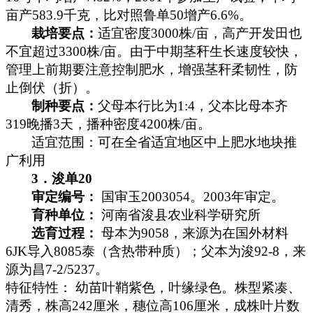
亩产
583.9
千克
，比对照鲁单
50
增产
6.6%
。
栽培要点：
适宜密度
3000
株
/
亩，高产开发田也
不宜超过
3300
株
/
亩。由于中期茎秆生长速度较快，
管理上前期要注意控制肥水，增强茎秆柔韧性，防
止倒伏（折）。
制种要点：
父母本行比为
1:4
，父本比母本齐
319
晚播
3
天，播种密度
4200
株
/
亩。
适宜范围：可在全省适宜地区中上肥水地块推
广利用
3
．浚单
20
审定编号：
国审玉
2003054
。
2003
年审定。
育种单位：
河南省浚县农业科学研究所
选育过程：
母本为
9058
，来源为在国外材料
6JK
导入
8085
泰（含热带种质）；父本为浚
92-8
，来
源为昌
7-2/5237
。
特征特性： 幼苗叶鞘紫色，叶缘绿色。株型紧凑、
清秀，株高
242
厘米
，穗位高
106
厘米
，成株叶片数