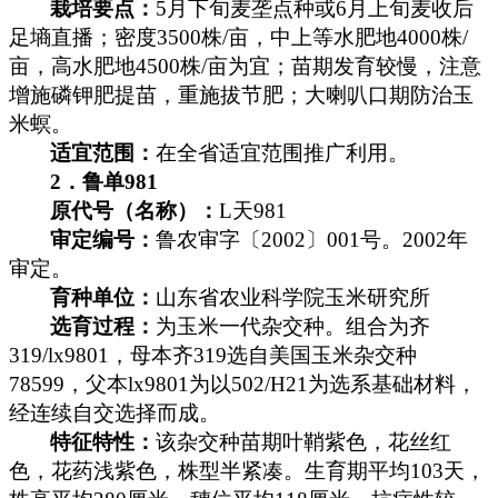
栽培要点：
5
月下旬麦垄点种或
6
月上旬麦收后
足墒直播；密度
3500
株
/
亩，中上等水肥地
4000
株
/
亩，高水肥地
4500
株
/
亩为宜；苗期发育较慢，注意
增施磷钾肥提苗，重施拔节肥；大喇叭口期防治玉
米螟。
适宜范围：
在全省适宜范围推广利用。
2
．鲁单
981
原代号（名称）：
L
天
981
审定编号：
鲁农审字〔
2002
〕
001
号。
2002
年
审定。
育种单位：
山东省农业科学院玉米研究所
选育过程：
为玉米一代杂交种。组合为齐
319/lx9801
，母本齐
319
选自美国玉米杂交种
78599
，父本
lx9801
为以
502/H21
为选系基础材料，
经连续自交选择而成。
特征特性：
该杂交种苗期叶鞘紫色，花丝红
色，花药浅紫色，株型半紧凑。生育期平均
103
天，