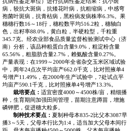
抗病性鉴定单位）进行抗病性鉴定结果：抗小斑
病，较抗大斑病，抗矮花叶病，抗粗缩病，中感弯
孢菌叶斑病，抗青枯病，黑粉病发病株率
6.3%
。果
穗穗行数
16
～
18
行，穗粒数平均
516.2
粒，穗轴白
色，出籽率
88.0%
，黄白粒，半硬粒型，千粒重
345.7
克
。经农业部食品质量监督检验测试中心（济
南）分析，该品种粗蛋白含量
9.0%
，粗淀粉含量
65.56%
，粗脂肪含量
2.7%
，赖氨酸含量
0.27%
。
产量表现：在
1999
～
2000
年全省杂交玉米区域试验
中，两年
24
点次平均亩产
662.0
千克
，比对照掖单
4
号增产
11.49%
，在
2000
年生产试验中，
7
处试点平
均亩产
590.1
千克
，比对照掖单
4
号增产
13.3%
。
栽培要点：
适宜密度
4000
～
4500
株
/
亩，精细播
种，生育期间加强田间管理，苗期注意蹲苗，增施
磷钾肥，促进穗大粒多。
制种技术要点：
夏制种母本
835-2
比父本
3087
早
播
3
～
5
天，父母本行比为
1:4
，适当加大父母本间行
距。母本每亩播种
4500
～
5000
株，父本每亩播种