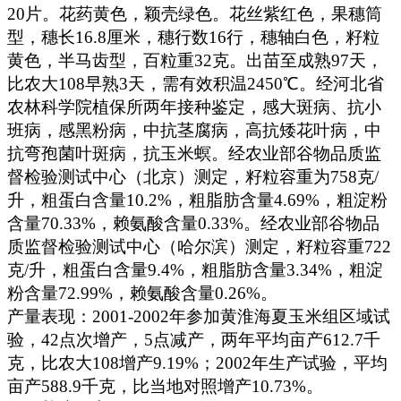
20
片。花药黄色，颖壳绿色。花丝紫红色，果穗筒
型，穗长
16.8
厘米
，穗行数
16
行，穗轴白色，籽粒
黄色，半马齿型，百粒重
32
克
。出苗至成熟
97
天，
比农大
108
早熟
3
天，需有效积温
2450
℃
。经河北省
农林科学院植保所两年接种鉴定，感大斑病、抗小
班病，感黑粉病，中抗茎腐病，高抗矮花叶病，中
抗弯孢菌叶斑病，抗玉米螟。经农业部谷物品质监
督检验测试中心（北京）测定，籽粒容重为
758
克
/
升，粗蛋白含量
10.2%
，粗脂肪含量
4.69%
，粗淀粉
含量
70.33%
，赖氨酸含量
0.33%
。经农业部谷物品
质监督检验测试中心（哈尔滨）测定，籽粒容重
722
克
/
升，粗蛋白含量
9.4%
，粗脂肪含量
3.34%
，粗淀
粉含量
72.99%
，赖氨酸含量
0.26%
。
产量表现：
2001-2002
年参加黄淮海夏玉米组区域试
验，
42
点次增产，
5
点减产，两年平均亩产
612.7
千
克
，比农大
108
增产
9.19%
；
2002
年生产试验，平均
亩产
588.9
千克
，比当地对照增产
10.73%
。