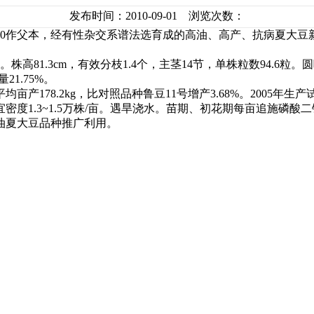
发布时间：2010-09-01 浏览次数：
640作父本，经有性杂交系谱法选育成的高油、高产、抗病夏大豆
株高81.3cm，有效分枝1.4个，主茎14节，单株粒数94.
21.75%。
亩产178.2kg，比对照品种鲁豆11号增产3.68%。2005年生产试
度1.3~1.5万株/亩。遇旱浇水。苗期、初花期每亩追施磷酸二
油夏大豆品种推广利用。