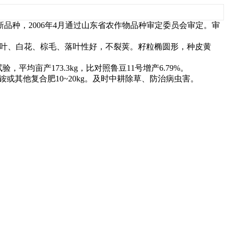
新品种，2006年4月通过山东省农作物品种审定委员会审定。审
6粒。圆叶、白花、棕毛、落叶性好，不裂荚。籽粒椭圆形，种皮黄
验，平均亩产173.3kg，比对照鲁豆11号增产6.79%。
铵或其他复合肥10~20kg。及时中耕除草、防治病虫害。