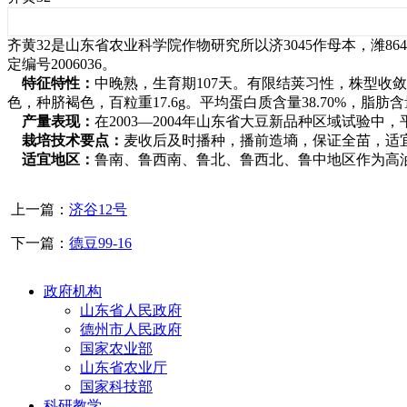
齐黄32是山东省农业科学院作物研究所以济3045作母本，潍8
定编号2006036。
特征特性：
中晚熟，生育期107天。有限结荚习性，株型收敛。
色，种脐褐色，百粒重17.6g。平均蛋白质含量38.70%，脂肪含量
产量表现：
在2003—2004年山东省大豆新品种区域试验中，平均
栽培技术要点：
麦收后及时播种，播前造墒，保证全苗，适宜密
适宜地区：
鲁南、鲁西南、鲁北、鲁西北、鲁中地区作为高
上一篇：
济谷12号
下一篇：
德豆99-16
政府机构
山东省人民政府
德州市人民政府
国家农业部
山东省农业厅
国家科技部
科研教学