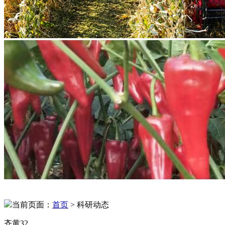
当前页面：
首页
> 科研动态
齐黄32