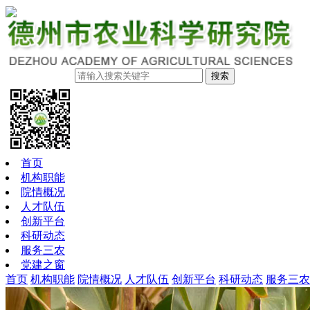
搜索
首页
机构职能
院情概况
人才队伍
创新平台
科研动态
服务三农
党建之窗
首页
机构职能
院情概况
人才队伍
创新平台
科研动态
服务三农