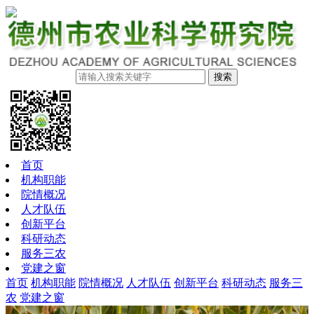
搜索
首页
机构职能
院情概况
人才队伍
创新平台
科研动态
服务三农
党建之窗
首页
机构职能
院情概况
人才队伍
创新平台
科研动态
服务三
农
党建之窗