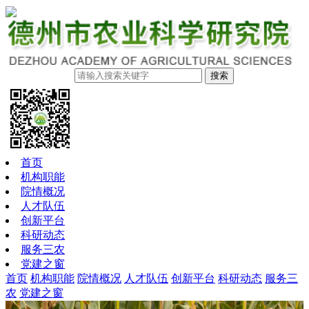
搜索
首页
机构职能
院情概况
人才队伍
创新平台
科研动态
服务三农
党建之窗
首页
机构职能
院情概况
人才队伍
创新平台
科研动态
服务三
农
党建之窗