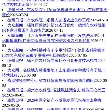
色防控技术示范
2026-07-27
德州日报：市农科院：1项蔬菜科研成果通过山东园艺学会
评价
2026-07-24
德州日报：市农科院一项目入选省农业良种工程
2026-07-14
大众新闻：强降雨致德州部分农田积水，德州市农科院组
织专家开展田间应急指导
2026-07-13
奏嘛新闻：【习近平总书记在德州考察引发热烈反响】牢
记殷殷嘱托 扛牢使命担当 扎实推进农业农村现代化
2026-07-
05
大众新闻：小杂粮播种有了专用“利器”！德州农科院联合
山农大完成小杂粮专用播种机田间试验
2026-07-05
德州日报：德州市农科院专家赴齐河县开展技术指导
2026-
06-12
大众网：省级地方标准落地！山东麦椒套种栽培有了统一
技术规程
2026-06-08
省动物疫控中心、省农科院家禽所专家来我市调研
2026-06-
03
德州日报：德州市农科院 | 党建联建聚合力 科教同心兴三
农
2026-06-01
农民日报：2026中国辛辣产业质量发展论坛在青岛举办
2026-05-26
德州日报：降雨频繁，小麦管理需注意这几点
2026-05-26