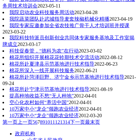
务周技术培训会
2023-05-11
我院启动农业科技服务周活动
2023-04-28
我院蔬菜团队赴武城指导麦套辣椒机械化精播
2023-04-19
我院专家应邀参加全省农技推广骨干人才培训班并授课
2023-03-22
我院科技特派员创新创业共同体专家服务基地及工作室揭
牌成立
2023-03-17
科技促春管，“德科为农”在行动
2023-03-02
棉花所组织开展棉花花铃期技术交流活动
2022-08-12
棉花所赴夏津县示范基地进行技术指导
2022-06-23
棉花所深入一线开展科技服务
2022-06-21
棉花所赴菏泽巨野、济宁金乡示范基地进行技术指导
2021-
09-24
棉花所赴宁津示范基地进行技术指导
2021-08-19
提高种地收益不愁“无人种地”
2012-04-01
空心化农村如何“养活中国”
2012-04-01
10万家中小“龙企”领跑农业经济
2012-04-01
10万家中小“龙企”领跑农业经济
2012-03-20
第一页
上一页
5
6
7
8
9
10
11
12
13
14
下一页
最末页
政府机构