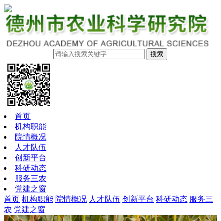
搜索
首页
机构职能
院情概况
人才队伍
创新平台
科研动态
服务三农
党建之窗
首页
机构职能
院情概况
人才队伍
创新平台
科研动态
服务三
农
党建之窗